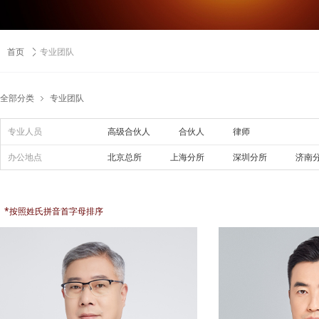
首页
ꄲ
专业团队
产品分类结果页
全部分类
专业团队
ꁇ
专业人员
高级合伙人
合伙人
律师
办公地点
北京总所
上海分所
深圳分所
济南
*按照姓氏拼音首字母排序