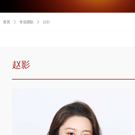
首页
ꄲ
专业团队
ꄲ
赵影
赵影