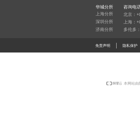
华城分所
咨询电
北京：+8
上海分所
上海：+86
深圳分所
多伦多：9
济南分所
免责声明
隐私保护
本网站由