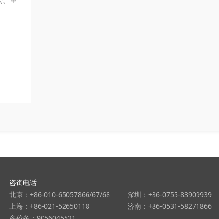
讼、重
咨询电话
北京：+86-010-65057866/67/68
深圳：+86-0755-83909939
上海：+86-021-52650118
济南：+86-0531-58271866
多伦多：9056045521