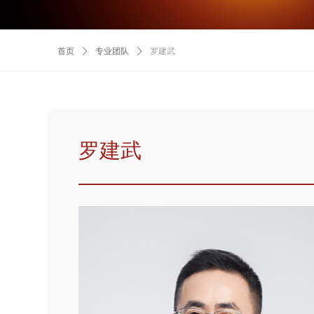
首页
ꄲ
专业团队
ꄲ
罗建武
罗建武