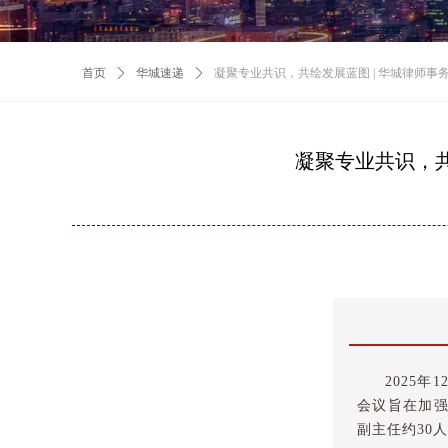
首页
ꄲ
华城速递
ꄲ
凝聚专业共识，共绘发展蓝图 | 华城律师
凝聚专业共识，共
2025
会议旨在加
副主任约30