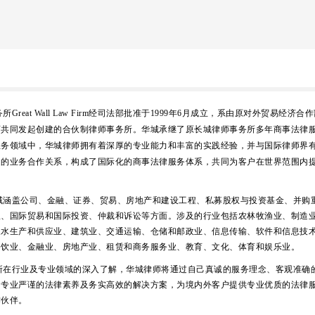
Great Wall Law Firm经司法部批准于1999年6月成立，系由原对外贸易经济
师共
同发起创建
的合伙制律师事务所。
华城承继了原长城律师事务所多年商事法律
业务领域中，华城律师拥有着深厚的专业能力和丰富的实践经验，并与国际律师界
定的业务合作关系，构成了国际化的商事法律服务体系，共同为客户在世界范围内
域涵盖公司、金融、证券、贸易、房地产和建设工程、私募股权与投资基金、并购
权、国际贸易和国际投资、仲裁和诉讼等方面。涉及的行业包括农林牧渔业、制造
及水生产和供应业、建筑业、交通运输、仓储和邮政业、信息传输、软件和信息技
餐饮业、金融业、房地产业、租赁和商务服务业、教育、文化、体育和娱乐业。
所在行业及专业领域的深入了解，华城律师将通过自己真诚的服务理念、客观准确
、专业严谨的法律素养及务实高效的解决方案，为境内外客户提供专业优质的法律
作伙伴。